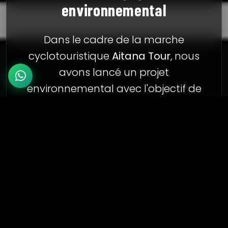
environnemental
Dans le cadre de la marche
cyclotouristique
Aitana Tour
, nous
avons lancé un projet
environnemental avec l'objectif de
préserver et améliorer
deux sites
naturels emblématiques très
fréquentés par les cyclistes comme
zones de repos :
Font de Toni
Confrides, Alicante